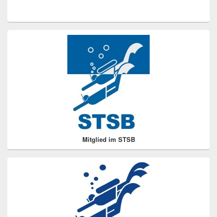
Primärer
Seitenleisten
Widget-
Bereich
Mitglied im STSB