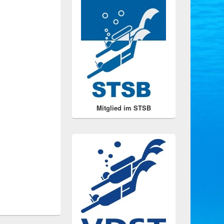
Seitenleisten
Widget-
Bereich
Mitglied im STSB