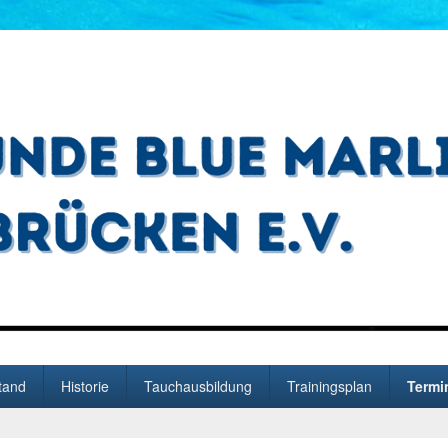
arlin Saarbrücken e.V.
tand
Historie
Tauchausbildung
Trainingsplan
Termi