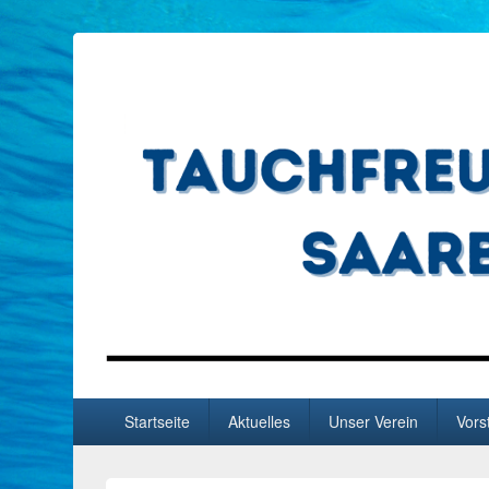
Tauchfreunde Blue M
Hauptmenü
Startseite
Aktuelles
Unser Verein
Vors